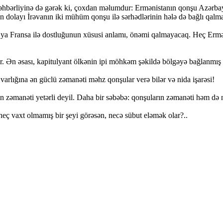
əhbərliyinə də gərək ki, çoxdan məlumdur: Ermənistanın qonşu Azərbay
 dolayı İrəvanın iki mühüm qonşu ilə sərhədlərinin hələ də bağlı qalma
ya Fransa ilə dostluğunun xüsusi anlamı, önəmi qalmayacaq. Heç Erm
. Ən əsası, kapitulyant ölkənin ipi möhkəm şəkildə bölgəyə bağlanmış 
 varlığına ən güclü zəmanəti məhz qonşular verə bilər və nida işarəsi!
ın zəmanəti yetərli deyil. Daha bir səbəbə: qonşuların zəmanəti həm d
heç vaxt olmamış bir şeyi görəsən, necə sübut eləmək olar?..