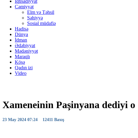
İqtisadiyyat
Cəmiyyət
Elm və Təhsil
Səhiyyə
Sosial müdafiə
Hadisə
Dünya
İdman
Ədəbiyyat
Mədəniyyət
Maraqlı
Köşə
Qadın izi
Video
Xameneinin Paşinyana dediyi o 
23 May 2024 07:24
12411 Baxış