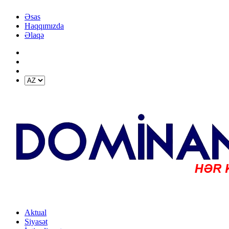
Əsas
Haqqımızda
Əlaqə
Aktual
Siyasət