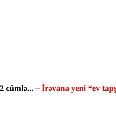
2 cümlə... –
İrəvana yeni “ev tapş