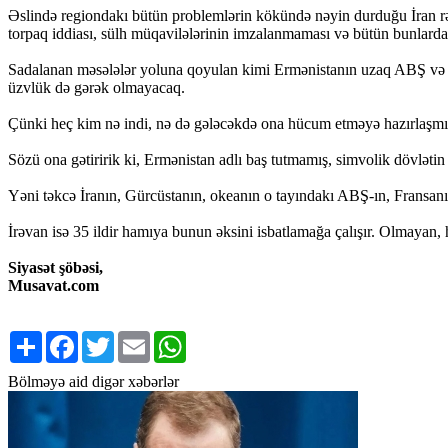
Əslində regiondakı bütün problemlərin kökündə nəyin durduğu İran r
torpaq iddiası, sülh müqavilələrinin imzalanmaması və bütün bunlardan
Sadalanan məsələlər yoluna qoyulan kimi Ermənistanın uzaq ABŞ və 
üzvlük də gərək olmayacaq.
Çünki heç kim nə indi, nə də gələcəkdə ona hücum etməyə hazırlaşmır
Sözü ona gətiririk ki, Ermənistan adlı baş tutmamış, simvolik dövlətin
Yəni təkcə İranın, Gürcüstanın, okeanın o tayındakı ABŞ-ın, Fransan
İrəvan isə 35 ildir hamıya bunun əksini isbatlamağa çalışır. Olmayan, 
Siyasət şöbəsi,
Musavat.com
Share
Facebook
Twitter
Email
WhatsApp
Bölməyə aid digər xəbərlər