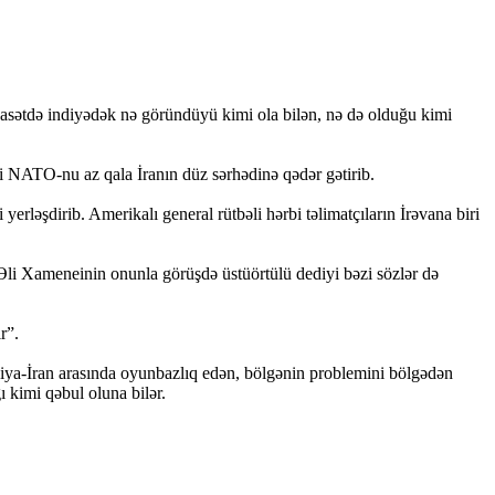
yasətdə indiyədək nə göründüyü kimi ola bilən, nə də olduğu kimi
 NATO-nu az qala İranın düz sərhədinə qədər gətirib.
rləşdirib. Amerikalı general rütbəli hərbi təlimatçıların İrəvana biri
i Əli Xameneinin onunla görüşdə üstüörtülü dediyi bəzi sözlər də
r”.
iya-İran arasında oyunbazlıq edən, bölgənin problemini bölgədən
 kimi qəbul oluna bilər.