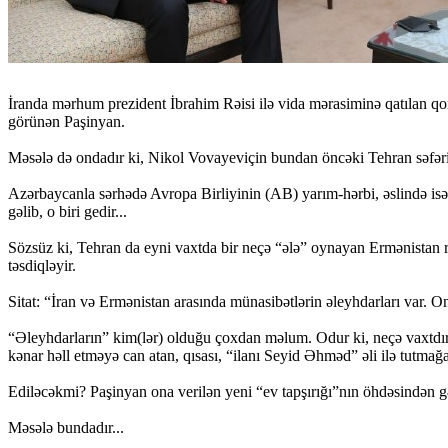
İranda mərhum prezident İbrahim Rəisi ilə vida mərasiminə qatılan qo
görünən Paşinyan.
Məsələ də ondadır ki, Nikol Vovayeviçin bundan öncəki Tehran səfəri
Azərbaycanla sərhədə Avropa Birliyinin (AB) yarım-hərbi, əslində isə q
gəlib, o biri gedir...
Sözsüz ki, Tehran da eyni vaxtda bir neçə “ələ” oynayan Ermənistan rə
təsdiqləyir.
Sitat: “İran və Ermənistan arasında münasibətlərin əleyhdarları var. On
“Əleyhdarların” kim(lər) olduğu çoxdan məlum. Odur ki, neçə vaxtdır
kənar həll etməyə can atan, qısası, “ilanı Seyid Əhməd” əli ilə tutma
Ediləcəkmi? Paşinyan ona verilən yeni “ev tapşırığı”nın öhdəsindən g
Məsələ bundadır...