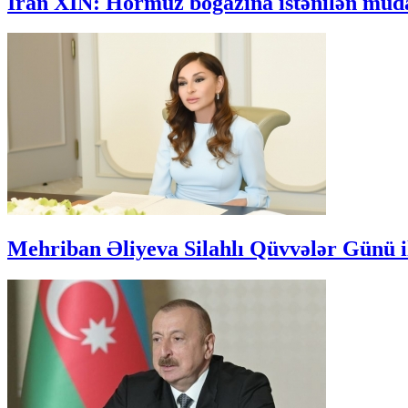
İran XİN: Hörmüz boğazına istənilən müdax
Mehriban Əliyeva Silahlı Qüvvələr Günü i