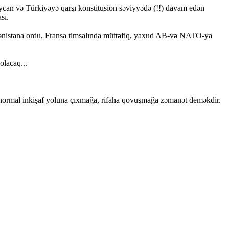
can və Türkiyəyə qarşı konstitusion səviyyədə (!!) davam edən
sı.
ənistana ordu, Fransa timsalında müttəfiq, yaxud AB-və NATO-ya
olacaq...
ə normal inkişaf yoluna çıxmağa, rifaha qovuşmağa zəmanət deməkdir.