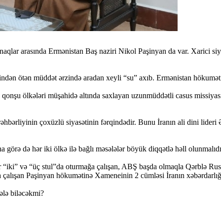
naqlar arasında Ermənistan Baş naziri Nikol Paşinyan da var. Xarici si
ndən ötən müddət ərzində aradan xeyli “su” axıb. Ermənistan hökuməti
onşu ölkələri müşahidə altında saxlayan uzunmüddətli casus missiyasi ye
hbərliyinin çoxüzlü siyasətinin fərqindədir. Bunu İranın ali dini lider
a görə də hər iki ölkə ilə bağlı məsələlər böyük diqqətlə həll olunmalıdı
 “iki” və “üç stul”da oturmağa çalışan, ABŞ başda olmaqla Qərblə Rus
ğa çalışan Paşinyan hökumətinə Xameneinin 2 cümləsi İranın xəbərdarlığı
ələ biləcəkmi?