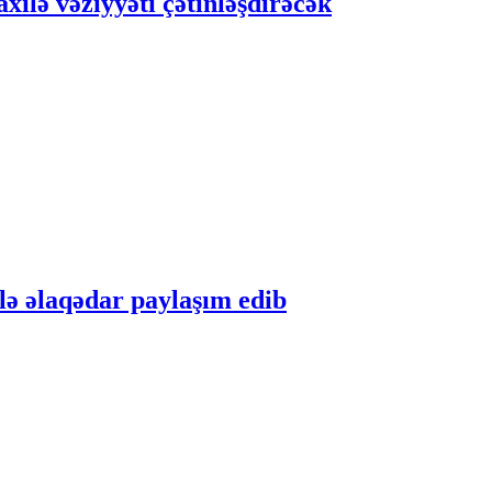
ilə vəziyyəti çətinləşdirəcək
lə əlaqədar paylaşım edib