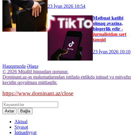
23 İyun 2026 10:54
Mətbuat katibi
olmaq əvəzinə,
blogerlik edir
-
jurnalistdən sərt
tənqid
23 İyun 2026 10:10
Haqqımızda
Əlaqə
© 2026 Müəllif hüquqları qorunur.
Dominant.az-ın məlumatlarından istifadə etdikdə istinad və müvafiq
keçidin qoyulması mütləqdir.
https://www.dominant.az/close
Axtar
Bağla
Aktual
Siyasət
İqtisadiyyat