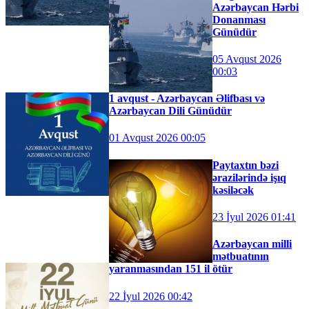
Azərbaycan Hərbi
Donanması
Günüdür
05 Avqust 2026
00:03
1 avqust - Azərbaycan Əlifbası və
Azərbaycan Dili Günüdür
01 Avqust 2026 00:05
Paytaxtın bəzi
ərazilərində işıq
kəsiləcək
23 İyul 2026 01:41
Azərbaycan milli
mətbuatının
yaranmasından 151 il ötür
22 İyul 2026 00:42