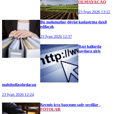
OLMAYACAQ
23 İyun 2026 13:12
Bu məlumatlar dövlət kadastrına daxil
ediləcək
23 İyun 2026 12:37
Bəzi hallarda
saytlara giriş
məhdudlaşdırılacaq
23 İyun 2026 12:24
Keçmiş icra başçısını sədr seçdilər
-
FOTOLAR