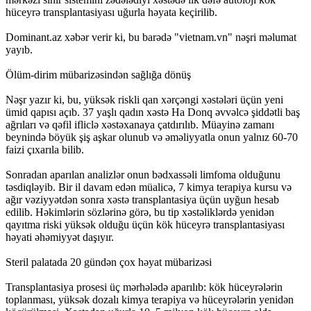
hüceyrə transplantasiyası uğurla həyata keçirilib.
Dominant.az xəbər verir ki, bu barədə "vietnam.vn" nəşri məlumat
yayıb.
Ölüm-dirim mübarizəsindən sağlığa dönüş
Nəşr yazır ki, bu, yüksək riskli qan xərçəngi xəstələri üçün yeni
ümid qapısı açıb. 37 yaşlı qadın xəstə Ha Donq əvvəlcə şiddətli baş
ağrıları və qəfil ifliclə xəstəxanaya çatdırılıb. Müayinə zamanı
beynində böyük şiş aşkar olunub və əməliyyatla onun yalnız 60-70
faizi çıxarıla bilib.
Sonradan aparılan analizlər onun bədxassəli limfoma olduğunu
təsdiqləyib. Bir il davam edən müalicə, 7 kimya terapiya kursu və
ağır vəziyyətdən sonra xəstə transplantasiya üçün uyğun hesab
edilib. Həkimlərin sözlərinə görə, bu tip xəstəliklərdə yenidən
qayıtma riski yüksək olduğu üçün kök hüceyrə transplantasiyası
həyati əhəmiyyət daşıyır.
Steril palatada 20 gündən çox həyat mübarizəsi
Transplantasiya prosesi üç mərhələdə aparılıb: kök hüceyrələrin
toplanması, yüksək dozalı kimya terapiya və hüceyrələrin yenidən