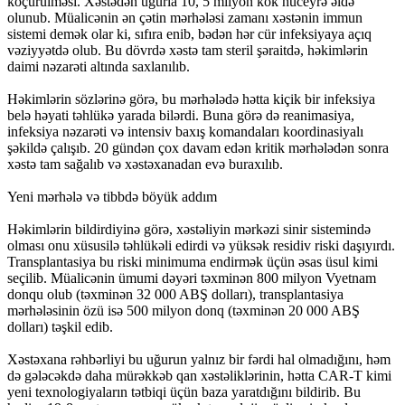
köçürülməsi. Xəstədən uğurla 10, 5 milyon kök hüceyrə əldə
olunub. Müalicənin ən çətin mərhələsi zamanı xəstənin immun
sistemi demək olar ki, sıfıra enib, bədən hər cür infeksiyaya açıq
vəziyyətdə olub. Bu dövrdə xəstə tam steril şəraitdə, həkimlərin
daimi nəzarəti altında saxlanılıb.
Həkimlərin sözlərinə görə, bu mərhələdə hətta kiçik bir infeksiya
belə həyati təhlükə yarada bilərdi. Buna görə də reanimasiya,
infeksiya nəzarəti və intensiv baxış komandaları koordinasiyalı
şəkildə çalışıb. 20 gündən çox davam edən kritik mərhələdən sonra
xəstə tam sağalıb və xəstəxanadan evə buraxılıb.
Yeni mərhələ və tibbdə böyük addım
Həkimlərin bildirdiyinə görə, xəstəliyin mərkəzi sinir sistemində
olması onu xüsusilə təhlükəli edirdi və yüksək residiv riski daşıyırdı.
Transplantasiya bu riski minimuma endirmək üçün əsas üsul kimi
seçilib. Müalicənin ümumi dəyəri təxminən 800 milyon Vyetnam
donqu olub (təxminən 32 000 ABŞ dolları), transplantasiya
mərhələsinin özü isə 500 milyon donq (təxminən 20 000 ABŞ
dolları) təşkil edib.
Xəstəxana rəhbərliyi bu uğurun yalnız bir fərdi hal olmadığını, həm
də gələcəkdə daha mürəkkəb qan xəstəliklərinin, hətta CAR-T kimi
yeni texnologiyaların tətbiqi üçün baza yaratdığını bildirib. Bu