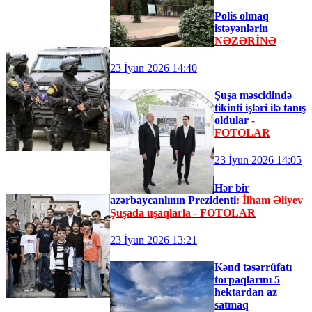
Polis olmaq
istəyənlərin
NƏZƏRİNƏ
23 İyun 2026 14:40
Şuşa məscidində
tikinti işləri ilə tanış
oldular
-
FOTOLAR
23 İyun 2026 14:05
Hər bir
azərbaycanlının Prezidenti
: İlham Əliyev
Şuşada uşaqlarla - FOTOLAR
23 İyun 2026 13:21
Kənd təsərrüfatı
torpaqlarını 5
hektardan az
satmaq