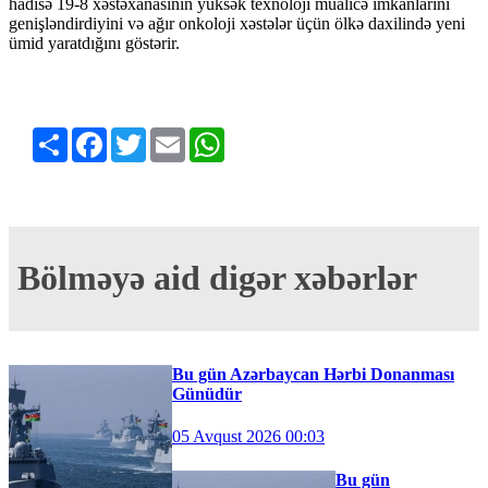
hadisə 19-8 xəstəxanasının yüksək texnoloji müalicə imkanlarını
genişləndirdiyini və ağır onkoloji xəstələr üçün ölkə daxilində yeni
ümid yaratdığını göstərir.
Share
Facebook
Twitter
Email
WhatsApp
Bölməyə aid digər xəbərlər
Bu gün Azərbaycan Hərbi Donanması
Günüdür
05 Avqust 2026 00:03
Bu gün