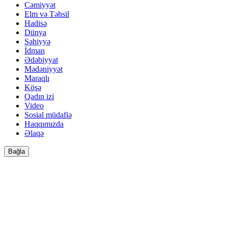
Cəmiyyət
Elm və Təhsil
Hadisə
Dünya
Səhiyyə
İdman
Ədəbiyyat
Mədəniyyət
Maraqlı
Köşə
Qadın izi
Video
Sosial müdafiə
Haqqımızda
Əlaqə
Bağla