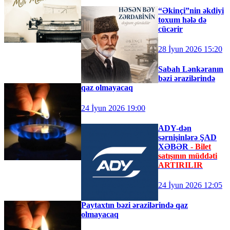
“Əkinçi”nin əkdiyi
toxum hələ də
cücərir
28 İyun 2026 15:20
Sabah Lənkəranın
bəzi ərazilərində
qaz olmayacaq
24 İyun 2026 19:00
ADY-dən
sərnişinlərə ŞAD
XƏBƏR
- Bilet
satışının müddəti
ARTIRILIR
24 İyun 2026 12:05
Paytaxtın bəzi ərazilərində qaz
olmayacaq