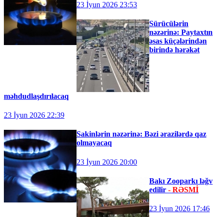
23 İyun 2026 23:53
Sürücülərin
nəzərinə: Paytaxtın
əsas küçələrindən
birində hərəkət
məhdudlaşdırılacaq
23 İyun 2026 22:39
Sakinlərin nəzərinə: Bəzi ərazilərdə qaz
olmayacaq
23 İyun 2026 20:00
Bakı Zooparkı ləğv
edilir
- RƏSMİ
23 İyun 2026 17:46