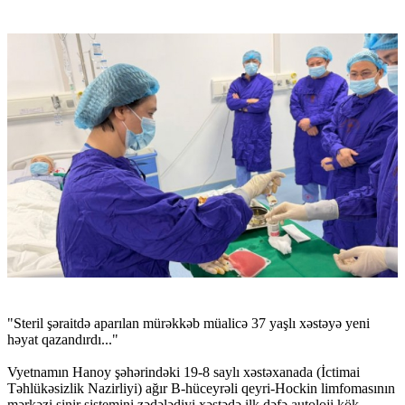
"Steril şəraitdə aparılan mürəkkəb müalicə 37 yaşlı xəstəyə yeni
həyat qazandırdı..."
Vyetnamın Hanoy şəhərindəki 19-8 saylı xəstəxanada (İctimai
Təhlükəsizlik Nazirliyi) ağır B-hüceyrəli qeyri-Hockin limfomasının
mərkəzi sinir sistemini zədələdiyi xəstədə ilk dəfə autoloji kök