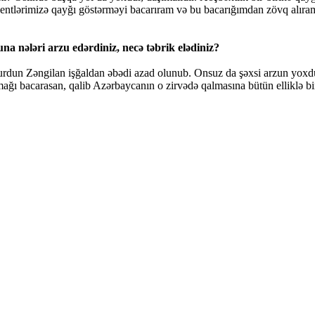
bonentlərimizə qayğı göstərməyi bacarıram və bu bacarığımdan zövq al
a nələri arzu edərdiniz, necə təbrik elədiniz?
un Zəngilan işğaldan əbədi azad olunub. Onsuz da şəxsi arzun yoxdur, 
mağı bacarasan, qalib Azərbaycanın o zirvədə qalmasına bütün elliklə bir