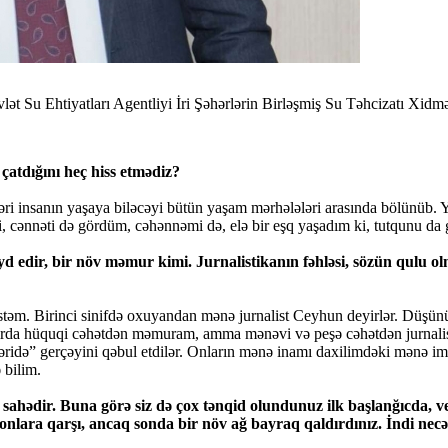
ət Su Ehtiyatları Agentliyi İri Şəhərlərin Birləşmiş Su Təhcizatı Xidm
çatdığını heç hiss etmədiz?
ləri insanın yaşaya biləcəyi bütün yaşam mərhələləri arasında bölünü
 ki, cənnəti də gördüm, cəhənnəmi də, elə bir eşq yaşadım ki, tutqun
edir, bir növ məmur kimi. Jurnalistikanın fəhləsi, sözün qulu o
listəm. Birinci sinifdə oxuyandan mənə jurnalist Ceyhun deyirlər. Düşün
zırda hüquqi cəhətdən məmuram, amma mənəvi və peşə cəhətdən jurnali
idə” gerçəyini qəbul etdilər. Onların mənə inamı daxilimdəki mənə imka
 bilim.
n sahədir. Buna görə siz də çox tənqid olundunuz ilk başlanğıcda, 
niz onlara qarşı, ancaq sonda bir növ ağ bayraq qaldırdınız. İndi n