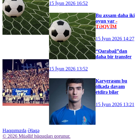
15 İyun 2026 16:52
Bu axşam daha iki
oyun var
-
TƏQVİM
15 İyun 2026 14:27
“Qarabağ”dan
daha bir transfer
15 İyun 2026 13:52
Karyerasını bu
ölkədə davam
etdirə bilər
15 İyun 2026 13:21
Haqqımızda
Əlaqə
© 2026 Müəllif hüquqları qorunur.