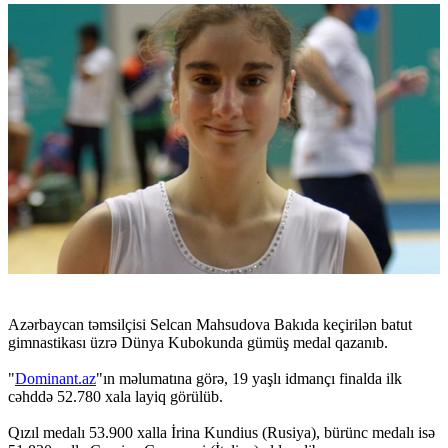
Azərbaycan təmsilçisi Selcan Mahsudova Bakıda keçirilən batut
gimnastikası üzrə Dünya Kubokunda gümüş medal qazanıb.
"
Dominant.az
"ın məlumatına görə, 19 yaşlı idmançı finalda ilk
cəhddə 52.780 xala layiq görülüb.
Qızıl medalı 53.900 xalla İrina Kundius (Rusiya), bürünc medalı isə