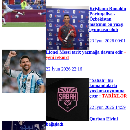
Kriştianu Ronaldu
Portuqaliya -
Özbəkistan
matçının ən yaxşı
oyunçusu olub
23 İyun 2026 00:01
Lionel Messi tarix yazmağa davam edir
-
yeni rekord
22 İyun 2026 22:16
“Sabah” bu
komandalarla
yoxlama oyununa
çıxır
: TARİXLƏR
22 İyun 2026 14:59
Qurban Elvini
bağışladı