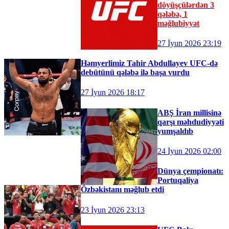
döyüşçülərdən 3
qələbə, 1
məğlubiyyət
27 İyun 2026 23:19
Həmyerlimiz Tahir Abdullayev UFC-də
debütünü qələbə ilə başa vurdu
27 İyun 2026 18:17
ABŞ İran millisinə
qarşı məhdudiyyəti
yumşaldıb
24 İyun 2026 02:00
Dünya çempionatı:
Portuqaliya
Özbəkistanı məğlub etdi
23 İyun 2026 23:13