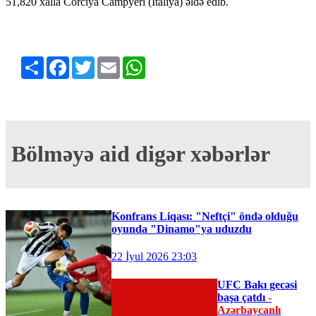
51,820 xalla Corciya Campyeri (İtaliya) əldə edib.
Share
Facebook
Twitter
Email
WhatsApp
Bölməyə aid digər xəbərlər
Konfrans Liqası: "Neftçi" öndə olduğu
oyunda "Dinamo"ya uduzdu
22 İyul 2026 23:03
UFC Bakı gecəsi
başa çatdı
-
Azərbaycanlı