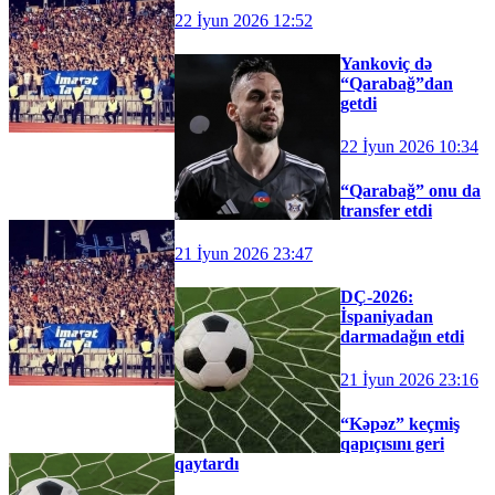
22 İyun 2026 12:52
Yankoviç də
“Qarabağ”dan
getdi
22 İyun 2026 10:34
“Qarabağ” onu da
transfer etdi
21 İyun 2026 23:47
DÇ-2026:
İspaniyadan
darmadağın etdi
21 İyun 2026 23:16
“Kəpəz” keçmiş
qapıçısını geri
qaytardı