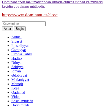
Dominant.az-ın məlumatlarından istifadə etdikdə istinad və müvafiq
keçidin qoyulması mütləqdir.
https://www.dominant.az/close
Axtar
Bağla
Aktual
Siyasət
İqtisadiyyat
Cəmiyyət
Elm və Təhsil
Hadisə
Dünya
Səhiyyə
İdman
Ədəbiyyat
Mədəniyyət
Maraqlı
Köşə
Qadın izi
Video
Sosial müdafiə
Haqqımızda