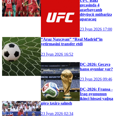
UFC Bakı
gecəsində 4
azərbaycanlı
döyüşçü mübarizə
aparacaq
23 İyun 2026 17:00
“Araz Naxçıvan” “Real Madrid”in
yetirməsini transfer etdi
23 İyun 2026 16:52
DÇ-2026: Gecəyə
hansı oyunlar var?
23 İyun 2026 09:46
DÇ-2026: Fransa -
İraq oyununun
ikinci hissəsi yağışa
görə təxirə salındı
23 İyun 2026 02:34